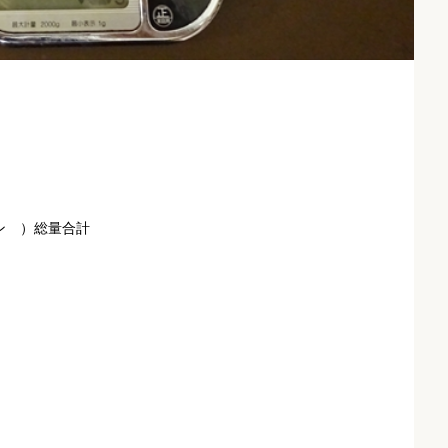
。
ン ）総量合計