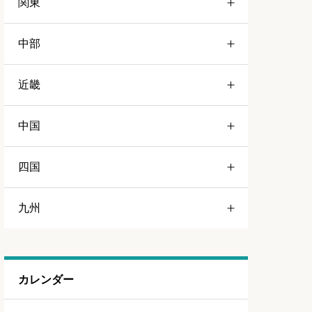
関東
青森
中部
岩手
栃木
近畿
宮城
群馬
静岡
中国
山形
茨城
愛知
三重
四国
福島
千葉
山梨
京都
岡山
九州
埼玉
長野
和歌山
広島
徳島
東京
岐阜
大阪
島根
福岡
カレンダー
神奈川
新潟
兵庫
山口
佐賀