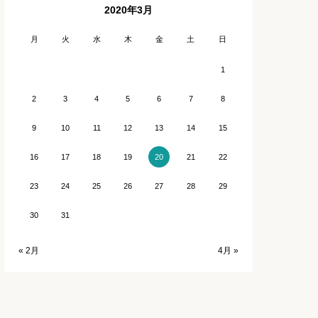
2020年3月
石川
長崎
月
火
水
木
金
土
日
福井
熊本
1
2
3
4
5
6
7
8
宮崎
9
10
11
12
13
14
15
鹿児島
16
17
18
19
21
22
20
沖縄
23
24
25
26
27
28
29
30
31
« 2月
4月 »