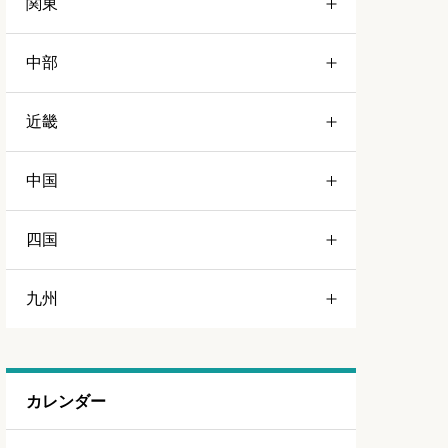
関東
青森
中部
岩手
栃木
近畿
宮城
群馬
静岡
中国
山形
茨城
愛知
三重
四国
福島
千葉
山梨
京都
岡山
九州
埼玉
長野
和歌山
広島
徳島
東京
岐阜
大阪
島根
福岡
カレンダー
神奈川
新潟
兵庫
山口
佐賀