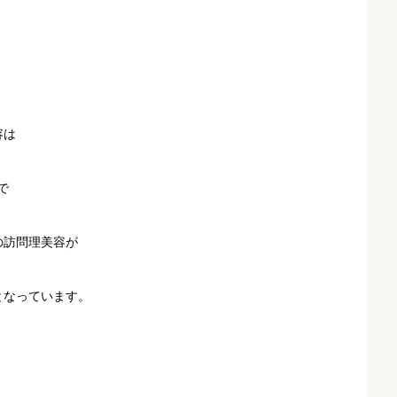
容は
で
訪問理美容が
なっています。