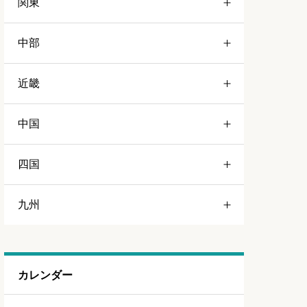
関東
青森
中部
岩手
栃木
近畿
宮城
群馬
静岡
中国
山形
茨城
愛知
三重
四国
福島
千葉
山梨
京都
岡山
九州
埼玉
長野
和歌山
広島
徳島
東京
岐阜
大阪
島根
福岡
カレンダー
神奈川
新潟
兵庫
山口
佐賀