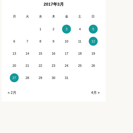
2017年3月
石川
長崎
月
火
水
木
金
土
日
福井
熊本
1
2
4
3
5
6
7
8
9
10
11
12
宮崎
13
14
15
16
17
18
19
鹿児島
20
21
22
23
24
25
26
沖縄
28
29
30
31
27
« 2月
4月 »