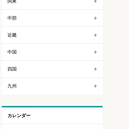
関東
青森
中部
岩手
栃木
近畿
宮城
群馬
静岡
中国
山形
茨城
愛知
三重
四国
福島
千葉
山梨
京都
岡山
九州
埼玉
長野
和歌山
広島
徳島
東京
岐阜
大阪
島根
福岡
カレンダー
神奈川
新潟
兵庫
山口
佐賀