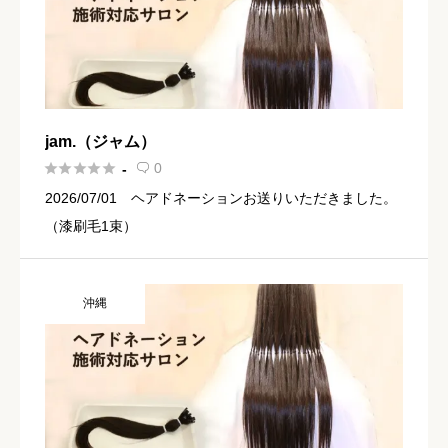
jam.（ジャム）





0
-

2026/07/01 ヘアドネーションお送りいただきました。
（漆刷毛1束）
沖縄