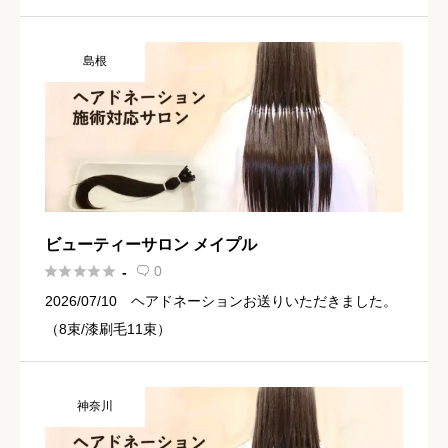
ました（1束） 2024-05-02 ヘアドネーションお送りい
ただきました（1束）
島根
ビューティーサロン メイプル





0
-

2026/07/10 ヘアドネーションお送りいただきました。
（8束/漆刷毛11束）
神奈川