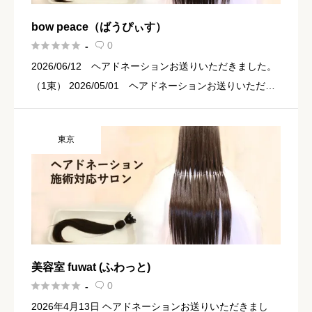
bow peace（ばうぴぃす）





0
-

2026/06/12 ヘアドネーションお送りいただきました。
（1束） 2026/05/01 ヘアドネーションお送りいただき
ました。（2束）
東京
美容室 fuwat (ふわっと)





0
-

2026年4月13日 ヘアドネーションお送りいただきまし