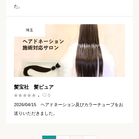
た。
埼玉
髪宝社 髪ピュア





0
-

2026/04/15 ヘアドネーション及びカラーチューブをお
送りいただきました。