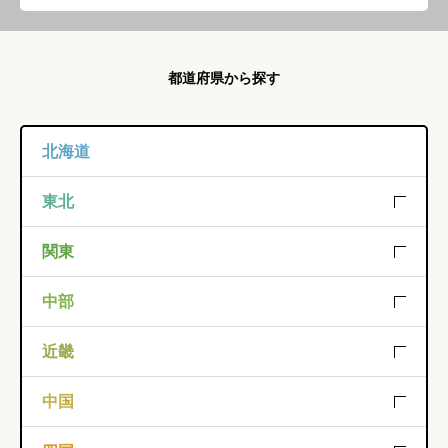
都道府県から探す
北海道
北海道
東北
青森
岩手
秋田
関東
宮城
山形
福島
栃木
群馬
茨城
中部
千葉
埼玉
東京
静岡
愛知
山梨
近畿
神奈川
長野
岐阜
新潟
三重
滋賀
京都
中国
富山
石川
福井
奈良
和歌山
大阪