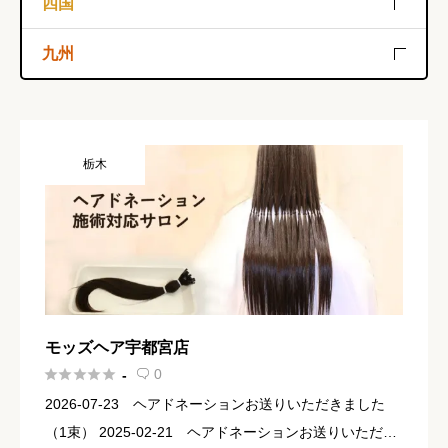
岡山
広島
島根
四国
兵庫
鳥取
山口
香川
徳島
愛媛
九州
高知
福岡
佐賀
長崎
大分
熊本
宮崎
栃木
鹿児島
沖縄
モッズヘア宇都宮店





0
-

2026-07-23 ヘアドネーションお送りいただきました
（1束） 2025-02-21 ヘアドネーションお送りいただき