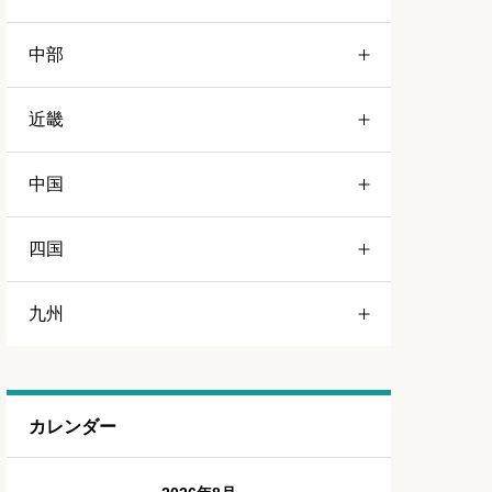
中部
岩手
栃木
近畿
宮城
群馬
静岡
中国
山形
茨城
愛知
三重
四国
福島
千葉
山梨
京都
岡山
九州
埼玉
長野
和歌山
広島
徳島
東京
岐阜
大阪
島根
福岡
カレンダー
神奈川
新潟
兵庫
山口
佐賀