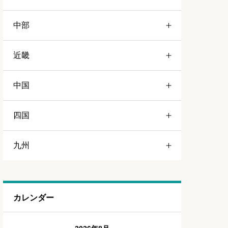
中部
岩手
栃木
近畿
宮城
群馬
静岡
中国
山形
茨城
愛知
三重
四国
福島
千葉
山梨
京都
岡山
九州
埼玉
長野
和歌山
広島
徳島
東京
岐阜
大阪
島根
福岡
カレンダー
神奈川
新潟
兵庫
山口
佐賀