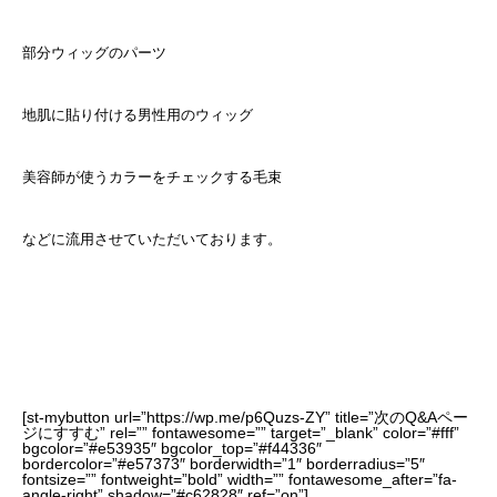
部分ウィッグのパーツ
地肌に貼り付ける男性用のウィッグ
美容師が使うカラーをチェックする毛束
などに流用させていただいております。
[st-mybutton url=”https://wp.me/p6Quzs-ZY” title=”次のQ&Aペー
ジにすすむ” rel=”” fontawesome=”” target=”_blank” color=”#fff”
bgcolor=”#e53935″ bgcolor_top=”#f44336″
bordercolor=”#e57373″ borderwidth=”1″ borderradius=”5″
fontsize=”” fontweight=”bold” width=”” fontawesome_after=”fa-
angle-right” shadow=”#c62828″ ref=”on”]